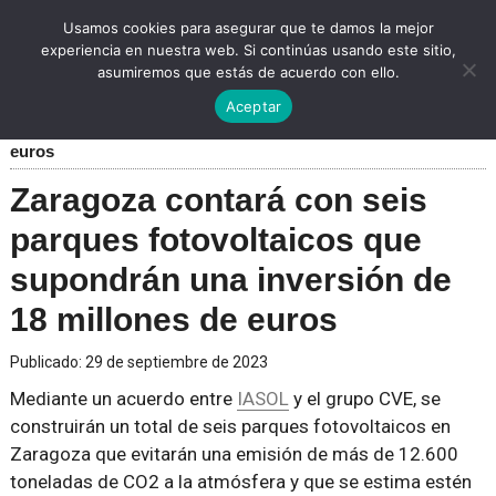
Usamos cookies para asegurar que te damos la mejor
experiencia en nuestra web. Si continúas usando este sitio,
asumiremos que estás de acuerdo con ello.
Inicio
»
Parques Solares
»
Zaragoza contará con seis parques
Aceptar
fotovoltaicos que supondrán una inversión de 18 millones de
euros
Zaragoza contará con seis
parques fotovoltaicos que
supondrán una inversión de
18 millones de euros
Publicado:
29 de septiembre de 2023
Mediante un acuerdo entre
IASOL
y el grupo CVE, se
construirán un total de seis parques fotovoltaicos en
Zaragoza que evitarán una emisión de más de 12.600
toneladas de CO2 a la atmósfera y que se estima estén