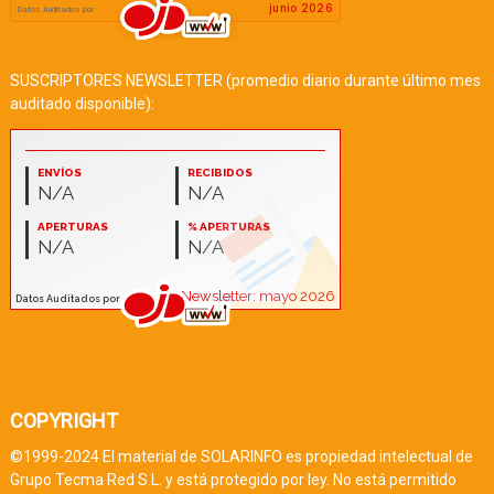
SUSCRIPTORES NEWSLETTER (promedio diario durante último mes
auditado disponible):
COPYRIGHT
©1999-2024 El material de SOLARINFO es propiedad intelectual de
Grupo Tecma Red S.L. y está protegido por ley. No está permitido