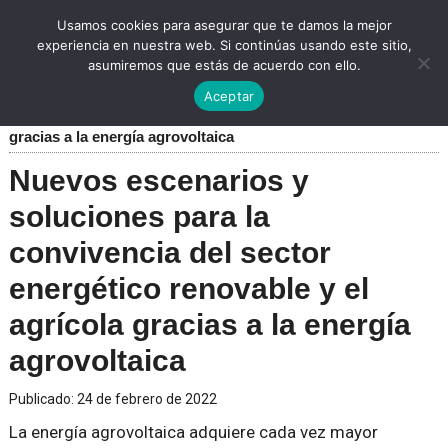
Usamos cookies para asegurar que te damos la mejor
experiencia en nuestra web. Si continúas usando este sitio,
asumiremos que estás de acuerdo con ello.
Inicio
»
Energía Solar
»
Nuevos escenarios y soluciones para
Aceptar
la convivencia del sector energético renovable y el agrícola
gracias a la energía agrovoltaica
Nuevos escenarios y
soluciones para la
convivencia del sector
energético renovable y el
agrícola gracias a la energía
agrovoltaica
Publicado:
24 de febrero de 2022
La energía agrovoltaica adquiere cada vez mayor